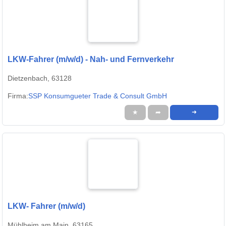
LKW-Fahrer (m/w/d) - Nah- und Fernverkehr
Dietzenbach, 63128
Firma:
SSP Konsumgueter Trade & Consult GmbH
★
➦
➜
LKW- Fahrer (m/w/d)
Mühlheim am Main, 63165