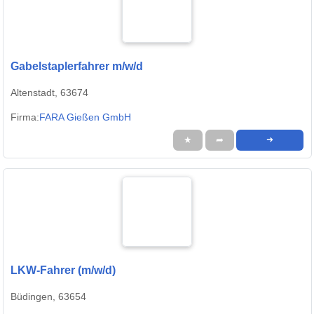
Gabelstaplerfahrer m/w/d
Altenstadt, 63674
Firma:
FARA Gießen GmbH
★
➦
➜
LKW-Fahrer (m/w/d)
Büdingen, 63654