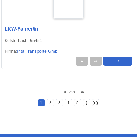
LKW-Fahrer/in
Kelsterbach, 65451
Firma:
Inta Transporte GmbH
★
➦
➜
1 - 10 von 136
1
2
3
4
5
❯
❯❯