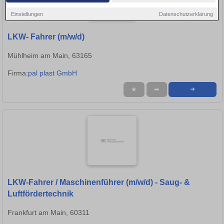
Einstellungen
Datenschutzerklärung
LKW- Fahrer (m/w/d)
Mühlheim am Main, 63165
Firma:
pal plast GmbH
★
➦
➜
LKW-Fahrer / Maschinenführer (m/w/d) - Saug- &
Luftfördertechnik
Frankfurt am Main, 60311