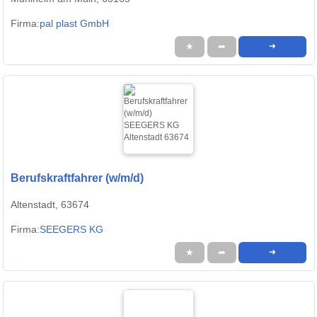
Firma:
pal plast GmbH
★
➦
➜
Berufskraftfahrer (w/m/d)
Altenstadt, 63674
Firma:
SEEGERS KG
★
➦
➜