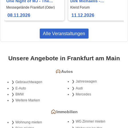
One Night of MJ - The
Dirk Michaelis -
Tribute to The King of Pop!
Weihnachtstournee 2026
Messegelände Frankfurt (Oder)
Kleist Forum
08.11.2026
11.12.2026
Alle Veranstaltungen
Unsere Angebote in Frankfurt am Main
Autos
Jahreswagen
Gebrauchtwagen
E-Auto
Audi
BMW
Mercedes
Weitere Marken
Immobilien
WG Zimmer mieten
Wohnung mieten