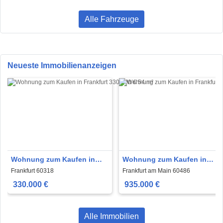
Alle Fahrzeuge
Neueste Immobilienanzeigen
Wohnung zum Kaufen in
Wohnung zum Kaufen in
Frankfurt 330.000 € 54 m²
Frankfurt am Main 935.000 €
Frankfurt 60318
Frankfurt am Main 60486
110.7 m²
330.000 €
935.000 €
Alle Immobilien