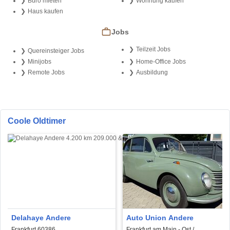
Büro mieten
Wohnung kaufen
Haus kaufen
Jobs
Teilzeit Jobs
Quereinsteiger Jobs
Minijobs
Home-Office Jobs
Remote Jobs
Ausbildung
Coole Oldtimer
Delahaye Andere
Auto Union Andere
Frankfurt 60386
Frankfurt am Main - Ost /