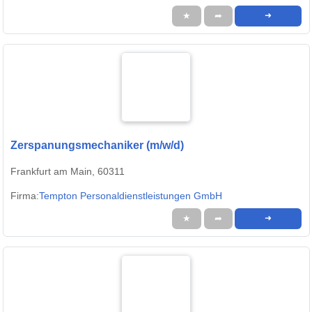
★
➦
➜
Zerspanungsmechaniker (m/w/d)
Frankfurt am Main, 60311
Firma:
Tempton Personaldienstleistungen GmbH
★
➦
➜