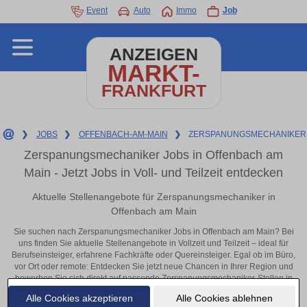
Event
Auto
Immo
Job
ANZEIGEN
MARKT-
FRANKFURT
❯
JOBS
❯
OFFENBACH-AM-MAIN
❯
ZERSPANUNGSMECHANIKER
Zerspanungsmechaniker Jobs in Offenbach am
Main - Jetzt Jobs in Voll- und Teilzeit entdecken
Aktuelle Stellenangebote für Zerspanungsmechaniker in
Offenbach am Main
Sie suchen nach Zerspanungsmechaniker Jobs in Offenbach am Main? Bei
uns finden Sie aktuelle Stellenangebote in Vollzeit und Teilzeit – ideal für
Berufseinsteiger, erfahrene Fachkräfte oder Quereinsteiger. Egal ob im Büro,
vor Ort oder remote: Entdecken Sie jetzt neue Chancen in Ihrer Region und
bewerben Sie sich direkt auf passende Zerspanungsmechaniker-Stellen in
Offenbach am Main!
Alle Cookies akzeptieren
Alle Cookies ablehnen