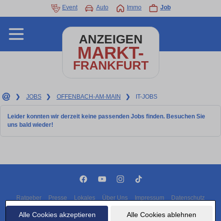
Event
Auto
Immo
Job
ANZEIGEN
MARKT-
FRANKFURT
❯
JOBS
❯
OFFENBACH-AM-MAIN
❯
IT-JOBS
Leider konnten wir derzeit keine passenden Jobs finden. Besuchen Sie
uns bald wieder!
Ratgeber
Presse
Lokales
Über Uns
Impressum
Datenschutz
Cookies
Alle Cookies akzeptieren
Alle Cookies ablehnen