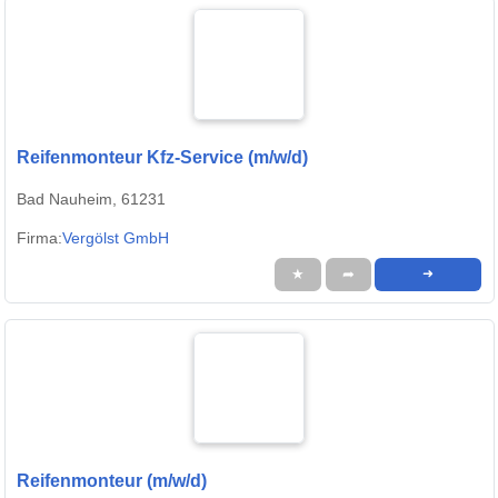
Reifenmonteur Kfz-Service (m/w/d)
Bad Nauheim, 61231
Firma:
Vergölst GmbH
★
➦
➜
Reifenmonteur (m/w/d)