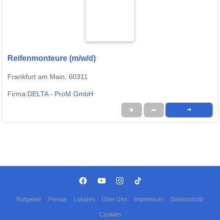
Reifenmonteure (m/w/d)
Frankfurt am Main, 60311
Firma:
DELTA - ProM GmbH
★
➦
➜
Ratgeber
Presse
Lokales
Über Uns
Impressum
Datenschutz
Cookies