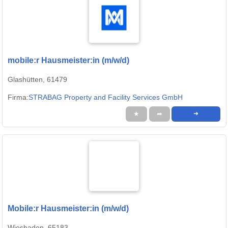
mobile:r Hausmeister:in (m/w/d)
Glashütten, 61479
Firma:
STRABAG Property and Facility Services GmbH
★
➦
➜
Mobile:r Hausmeister:in (m/w/d)
Wiesbaden, 65183