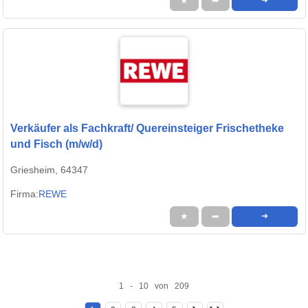
★
➦
➜
Verkäufer als Fachkraft/ Quereinsteiger Frischetheke
und Fisch (m/w/d)
Griesheim, 64347
Firma:
REWE
★
➦
➜
1 - 10 von 209