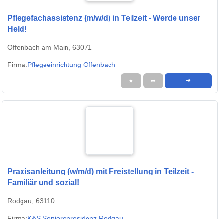
Pflegefachassistenz (m/w/d) in Teilzeit - Werde unser
Held!
Offenbach am Main, 63071
Firma:
Pflegeeinrichtung Offenbach
★
➦
➜
Praxisanleitung (w/m/d) mit Freistellung in Teilzeit -
Familiär und sozial!
Rodgau, 63110
Firma:
K&S Seniorenresidenz Rodgau