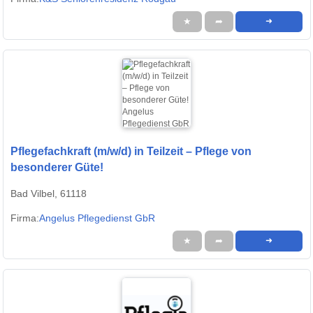
★
➦
➜
Pflegefachkraft (m/w/d) in Teilzeit – Pflege von
besonderer Güte!
Bad Vilbel, 61118
Firma:
Angelus Pflegedienst GbR
★
➦
➜