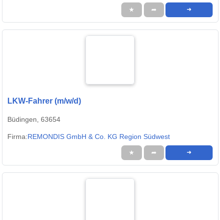
★
➦
➜
LKW-Fahrer (m/w/d)
Büdingen, 63654
Firma:
REMONDIS GmbH & Co. KG Region Südwest
★
➦
➜