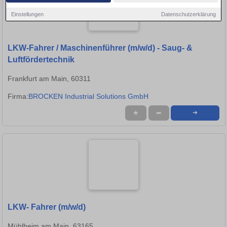
Einstellungen
Datenschutzerklärung
LKW-Fahrer / Maschinenführer (m/w/d) - Saug- &
Luftfördertechnik
Frankfurt am Main, 60311
Firma:
BROCKEN Industrial Solutions GmbH
★
➦
➜
LKW- Fahrer (m/w/d)
Mühlheim am Main, 63165