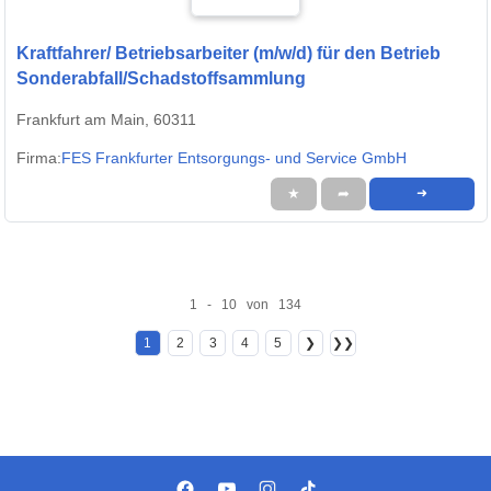
Kraftfahrer/ Betriebsarbeiter (m/w/d) für den Betrieb
Sonderabfall/Schadstoffsammlung
Frankfurt am Main, 60311
Firma:
FES Frankfurter Entsorgungs- und Service GmbH
★
➦
➜
1 - 10 von 134
1
2
3
4
5
❯
❯❯