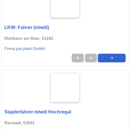
LKW- Fahrer (m/w/d)
Mühlheim am Main, 63165
Firma:
pal plast GmbH
★
➦
➜
Staplerfahrer m/w/d Hochregal
Ranstadt, 63691