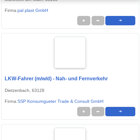
Firma:
pal plast GmbH
★
➦
➜
LKW-Fahrer (m/w/d) - Nah- und Fernverkehr
Dietzenbach, 63128
Firma:
SSP Konsumgueter Trade & Consult GmbH
★
➦
➜