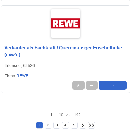
Verkäufer als Fachkraft / Quereinsteiger Frischetheke
(m/w/d)
Erlensee, 63526
Firma:
REWE
★
➦
➜
1 - 10 von 192
1
2
3
4
5
❯
❯❯