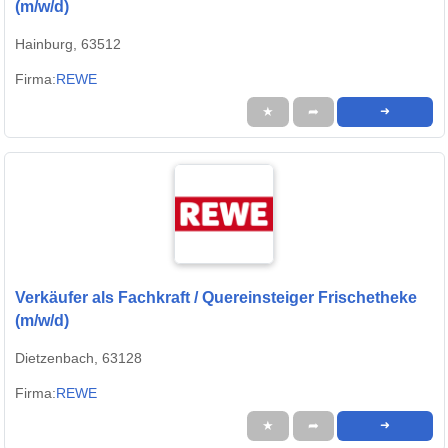
(m/w/d)
Hainburg, 63512
Firma:
REWE
★
➦
➜
Verkäufer als Fachkraft / Quereinsteiger Frischetheke
(m/w/d)
Dietzenbach, 63128
Firma:
REWE
★
➦
➜