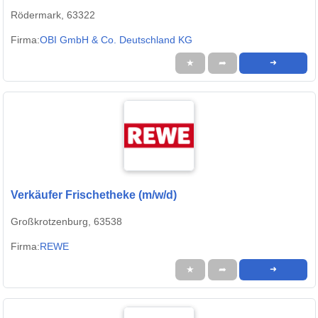
Rödermark, 63322
Firma:
OBI GmbH & Co. Deutschland KG
★
➦
➜
Verkäufer Frischetheke (m/w/d)
Großkrotzenburg, 63538
Firma:
REWE
★
➦
➜