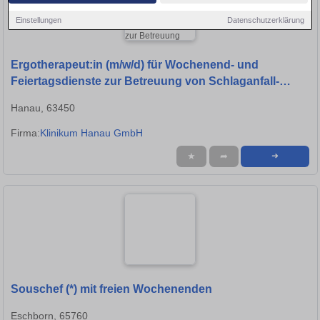
Einstellungen
Datenschutzerklärung
Ergotherapeut:in (m/w/d) für Wochenend- und
Feiertagsdienste zur Betreuung von Schlaganfall-
Patient:innen der Stroke Unit - Mit Menschen für
Hanau, 63450
Menschen!
Firma:
Klinikum Hanau GmbH
★
➦
➜
Souschef (*) mit freien Wochenenden
Eschborn, 65760