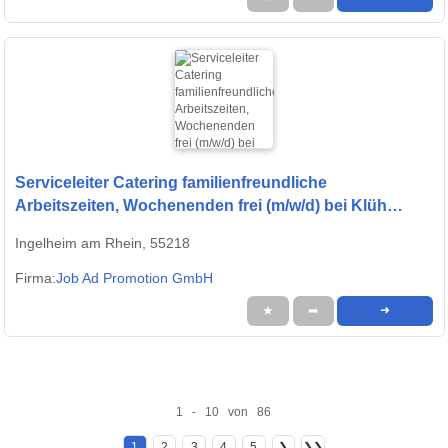
Serviceleiter Catering familienfreundliche
Arbeitszeiten, Wochenenden frei (m/w/d) bei Klüh
Catering GmbH
Ingelheim am Rhein, 55218
Firma:
Job Ad Promotion GmbH
★
➦
➜
1 - 10 von 86
1
2
3
4
5
❯
❯❯