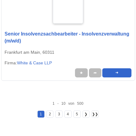
Senior Insolvenzsachbearbeiter - Insolvenzverwaltung
(m/w/d)
Frankfurt am Main, 60311
Firma:
White & Case LLP
★
➦
➜
1 - 10 von 500
1
2
3
4
5
❯
❯❯