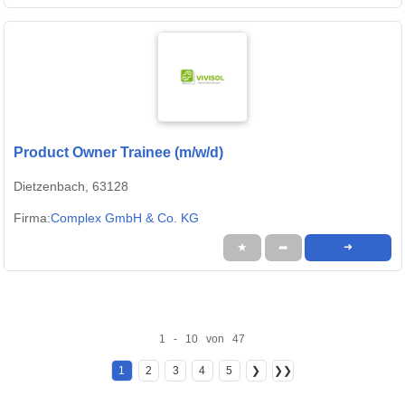
Product Owner Trainee (m/w/d)
Dietzenbach, 63128
Firma:
Complex GmbH & Co. KG
★
➦
➜
1 - 10 von 47
1
2
3
4
5
❯
❯❯