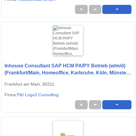
★
➦
➜
Inhouse Consultant SAP HCM PA/PY Betrieb (w/m/d)
(Frankfurt/Main, Homeoffice, Karlsruhe, Köln, Münster)
Peras GmbH
Frankfurt am Main, 60311
Firma:
P&I Loga3 Consulting
★
➦
➜