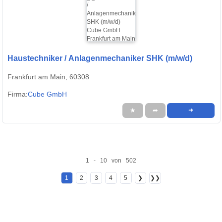
Haustechniker / Anlagenmechaniker SHK (m/w/d)
Frankfurt am Main, 60308
Firma:
Cube GmbH
★
➦
➜
1 - 10 von 502
1
2
3
4
5
❯
❯❯