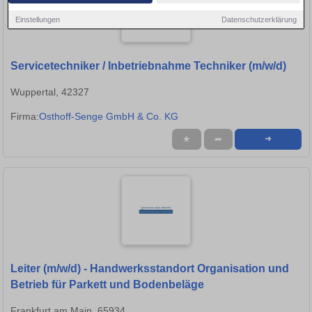
Einstellungen
Datenschutzerklärung
Servicetechniker / Inbetriebnahme Techniker (m/w/d)
Wuppertal, 42327
Firma:
Osthoff-Senge GmbH & Co. KG
★
➦
➜
Leiter (m/w/d) - Handwerksstandort Organisation und
Betrieb für Parkett und Bodenbeläge
Frankfurt am Main, 65934