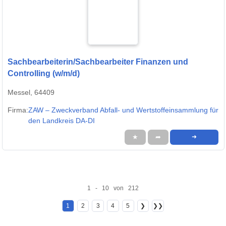
Sachbearbeiterin/Sachbearbeiter Finanzen und
Controlling (w/m/d)
Messel, 64409
Firma:
ZAW – Zweckverband Abfall- und Wertstoffeinsammlung für
den Landkreis DA-DI
★
➦
➜
1 - 10 von 212
1
2
3
4
5
❯
❯❯