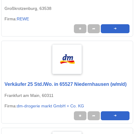
Großkrotzenburg, 63538
Firma:
REWE
★
➦
➜
Verkäufer 25 Std./Wo. in 65527 Niedernhausen (w/m/d)
Frankfurt am Main, 60311
Firma:
dm-drogerie markt GmbH + Co. KG
★
➦
➜