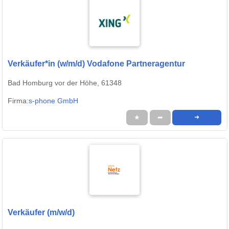
Verkäufer*in (w/m/d) Vodafone Partneragentur
Bad Homburg vor der Höhe, 61348
Firma:
s-phone GmbH
★
➦
➜
Verkäufer (m/w/d)