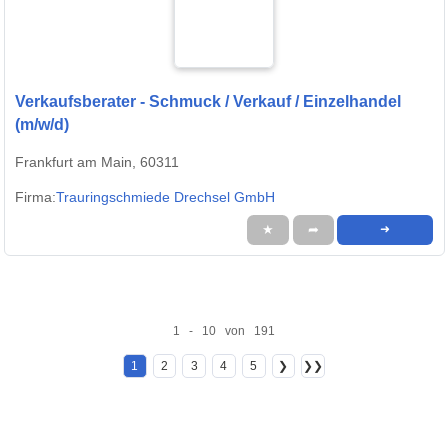
Verkaufsberater - Schmuck / Verkauf / Einzelhandel
(m/w/d)
Frankfurt am Main, 60311
Firma:
Trauringschmiede Drechsel GmbH
★
➦
➜
1 - 10 von 191
1
2
3
4
5
❯
❯❯