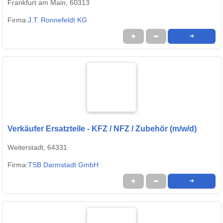
Frankfurt am Main, 60313
Firma:
J.T. Ronnefeldt KG
★
➦
➜
Verkäufer Ersatzteile - KFZ / NFZ / Zubehör (m/w/d)
Weiterstadt, 64331
Firma:
TSB Darmstadt GmbH
★
➦
➜