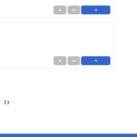
★
➦
➜
★
➦
➜
❯❯