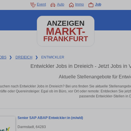
Event
Auto
Immo
Job
ANZEIGEN
MARKT-
FRANKFURT
OBS
❯
DREIEICH
❯
ENTWICKLER
Entwickler Jobs in Dreieich - Jetzt Jobs in 
Aktuelle Stellenangebote für Entwi
uchen nach Entwickler Jobs in Dreieich? Bei uns finden Sie aktuelle Stellenangebote 
äfte oder Quereinsteiger. Egal ob im Büro, vor Ort oder remote: Entdecken Sie jet
passende Entwickler-Stellen in D
Senior SAP ABAP Entwickler:in (m/w/d)
Darmstadt, 64283