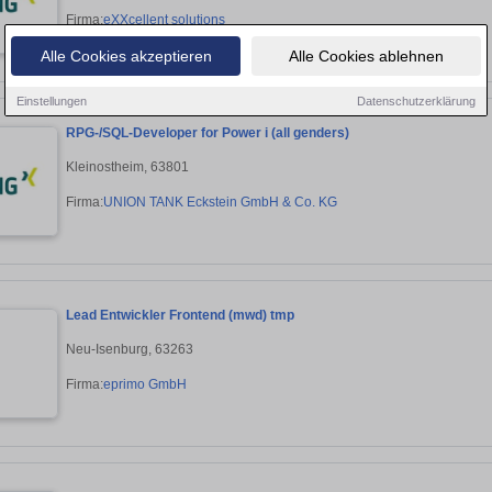
Firma:
eXXcellent solutions
Alle Cookies akzeptieren
Alle Cookies ablehnen
Einstellungen
Datenschutzerklärung
RPG-/SQL-Developer for Power i (all genders)
Kleinostheim, 63801
Firma:
UNION TANK Eckstein GmbH & Co. KG
Lead Entwickler Frontend (mwd) tmp
Neu-Isenburg, 63263
Firma:
eprimo GmbH