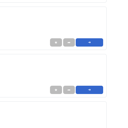
★
➦
➜
★
➦
➜