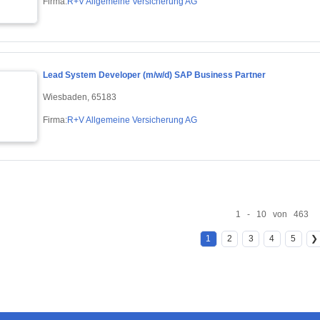
Firma:
R+V Allgemeine Versicherung AG
Lead System Developer (m/w/d) SAP Business Partner
Wiesbaden, 65183
Firma:
R+V Allgemeine Versicherung AG
1 - 10 von 463
1
2
3
4
5
❯