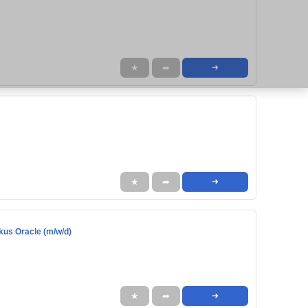
★
➦
➜
★
➦
➜
us Oracle (m/w/d)
★
➦
➜