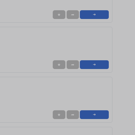
★
➦
➜
★
➦
➜
★
➦
➜