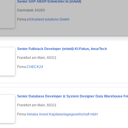
Senior SAP ABAP Entwickler:in (m/w/d)
Darmstadt, 64283
Firma:
eXXcellent solutions GmbH
Senior Fullstack Developer (m/w/d) KI-Fokus, InsurTech
Frankfurt am Main, 60311
Firma:
CHECK24
Senior Database Developer & System Designer Data Warehouse Fok
Frankfurt am Main, 60311
Firma:
Helaba Invest Kapitalanlagegesellschaft mbH