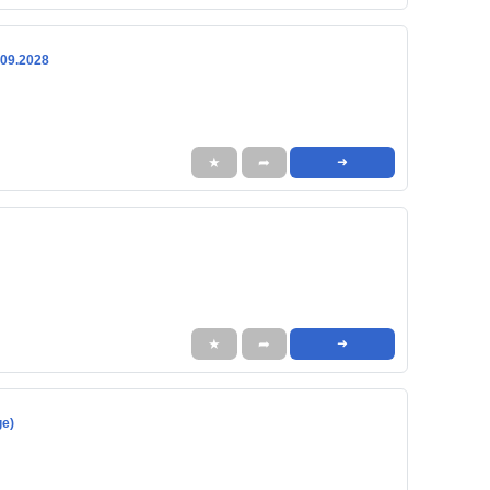
.09.2028
★
➦
➜
★
➦
➜
ge)