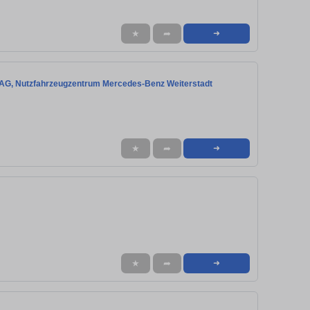
★
➦
➜
k AG, Nutzfahrzeugzentrum Mercedes-Benz Weiterstadt
★
➦
➜
★
➦
➜