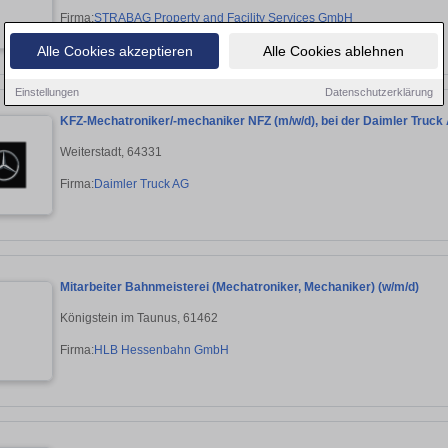
Firma:
STRABAG Property and Facility Services GmbH
Alle Cookies akzeptieren
Alle Cookies ablehnen
Einstellungen
Datenschutzerklärung
KFZ-Mechatroniker/-mechaniker NFZ (m/w/d), bei der Daimler Truc
Weiterstadt, 64331
Firma:
Daimler Truck AG
Mitarbeiter Bahnmeisterei (Mechatroniker, Mechaniker) (w/m/d)
Königstein im Taunus, 61462
Firma:
HLB Hessenbahn GmbH