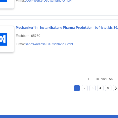
Firma:
JOST-Werke Deutschland GmbH
Mechaniker*in - Instandhaltung Pharma-Produktion - befristet bis 30
Eschborn, 65760
Firma:
Sanofi-Aventis Deutschland GmbH
1 - 10 von 56
1
2
3
4
5
❯