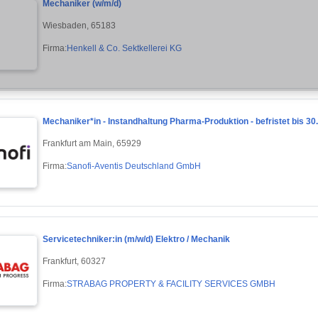
Mechaniker (w/m/d)
Wiesbaden, 65183
Firma:
Henkell & Co. Sektkellerei KG
Mechaniker*in - Instandhaltung Pharma-Produktion - befristet bis 30
Frankfurt am Main, 65929
Firma:
Sanofi-Aventis Deutschland GmbH
Servicetechniker:in (m/w/d) Elektro / Mechanik
Frankfurt, 60327
Firma:
STRABAG PROPERTY & FACILITY SERVICES GMBH