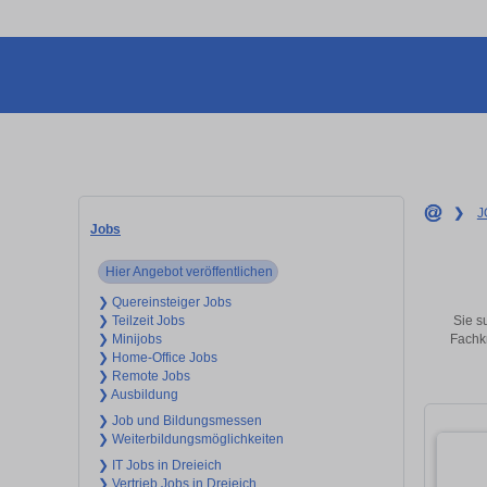
❯
J
Jobs
Hier Angebot veröffentlichen
❯ Quereinsteiger Jobs
Sie s
❯ Teilzeit Jobs
Fachkr
❯ Minijobs
❯ Home-Office Jobs
❯ Remote Jobs
❯ Ausbildung
❯ Job und Bildungsmessen
❯ Weiterbildungsmöglichkeiten
❯ IT Jobs in Dreieich
❯ Vertrieb Jobs in Dreieich