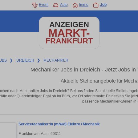
Event
Auto
Immo
Job
ANZEIGEN
MARKT-
FRANKFURT
OBS
❯
DREIEICH
❯
MECHANIKER
Mechaniker Jobs in Dreieich - Jetzt Jobs in 
Aktuelle Stellenangebote für Mecha
uchen nach Mechaniker Jobs in Dreieich? Bei uns finden Sie aktuelle Stellenangebote
äfte oder Quereinsteiger. Egal ob im Büro, vor Ort oder remote: Entdecken Sie jet
passende Mechaniker-Stellen in 
Servicetechniker:in (m/w/d) Elektro / Mechanik
Frankfurt am Main, 60311