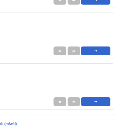
★
➦
★
➦
➜
★
➦
➜
eb (m/w/d)