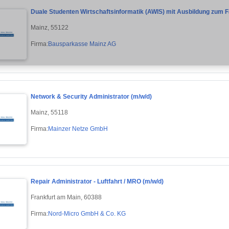
Duale Studenten Wirtschaftsinformatik (AWIS) mit Ausbildung zum 
Mainz, 55122
Firma:
Bausparkasse Mainz AG
Network & Security Administrator (m/w/d)
Mainz, 55118
Firma:
Mainzer Netze GmbH
Repair Administrator - Luftfahrt / MRO (m/w/d)
Frankfurt am Main, 60388
Firma:
Nord-Micro GmbH & Co. KG