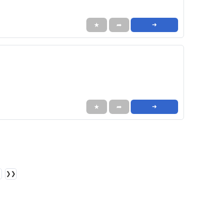
★
➦
➜
★
➦
➜
❯❯