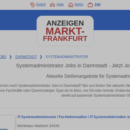
Event
Auto
Immo
Job
ANZEIGEN
MARKT-
FRANKFURT
OBS
❯
DARMSTADT
❯
SYSTEMADMINISTRATOR
Systemadministrator Jobs in Darmstadt - Jetzt Job
Aktuelle Stellenangebote für Systemadmi
uchen nach Systemadministrator Jobs in Darmstadt? Bei uns finden Sie aktuelle Stell
ene Fachkräfte oder Quereinsteiger. Egal ob im Büro, vor Ort oder remote: Entdeck
direkt auf passende Systemadministrator-St
IT-Systemadministrator / Fachinformatiker / IT-Systemelektroniker (
Mörfelden-Walldorf, 64546