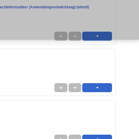
Fachinformatiker (Anwendungsentwicklung) (w/m/d)
★
➦
➜
★
➦
➜
➜