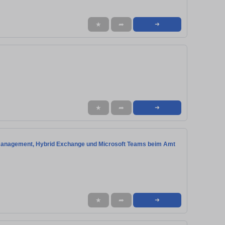
★
➦
➜
★
➦
➜
tsmanagement, Hybrid Exchange und Microsoft Teams beim Amt
★
➦
➜