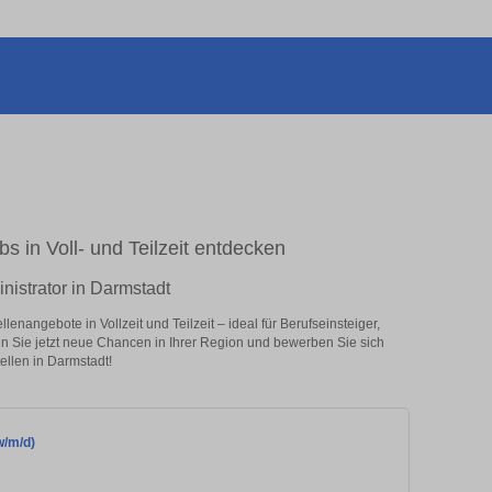
s in Voll- und Teilzeit entdecken
nistrator in Darmstadt
enangebote in Vollzeit und Teilzeit – ideal für Berufseinsteiger,
en Sie jetzt neue Chancen in Ihrer Region und bewerben Sie sich
ellen in Darmstadt!
w/m/d)