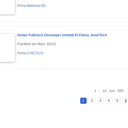
Firma:
Mainova AG
Senior Fullstack Developer (m/w/d) KI-Fokus, InsurTech
Frankfurt am Main, 60311
Firma:
CHECK24
1 - 10 von 500
1
2
3
4
5
❯