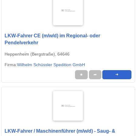
LKW-Fahrer CE (m/w/d) im Regional- oder
Pendelverkehr
Heppenheim (Bergstraße), 64646
Firma:
Wilhelm Schüssler Spedition GmbH
★
➦
➜
LKW-Fahrer / Maschinenführer (m/w/d) - Saug- &