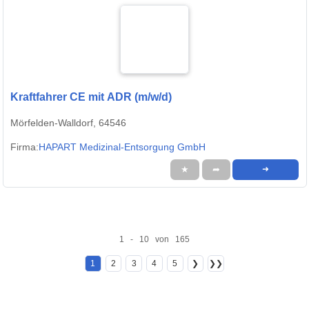
Kraftfahrer CE mit ADR (m/w/d)
Mörfelden-Walldorf, 64546
Firma:
HAPART Medizinal-Entsorgung GmbH
★
➦
➜
1 - 10 von 165
1
2
3
4
5
❯
❯❯