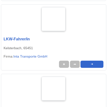
LKW-Fahrer/in
Kelsterbach, 65451
Firma:
Inta Transporte GmbH
★
➦
➜