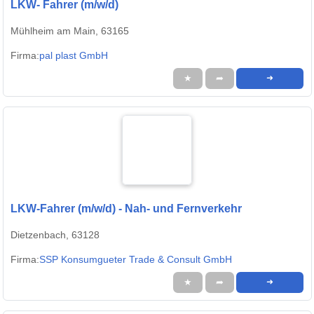
LKW- Fahrer (m/w/d)
Mühlheim am Main, 63165
Firma:
pal plast GmbH
★
➦
➜
LKW-Fahrer (m/w/d) - Nah- und Fernverkehr
Dietzenbach, 63128
Firma:
SSP Konsumgueter Trade & Consult GmbH
★
➦
➜