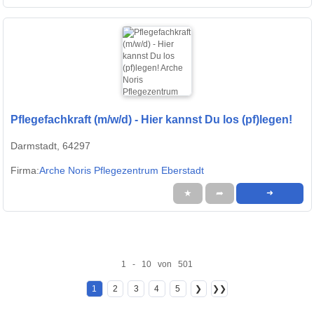
Pflegefachkraft (m/w/d) - Hier kannst Du los (pf)legen!
Darmstadt, 64297
Firma:
Arche Noris Pflegezentrum Eberstadt
★
➦
➜
1 - 10 von 501
1
2
3
4
5
❯
❯❯