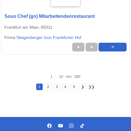
Sous Chef (gn) Mitarbeitendenrestaurant
Frankfurt am Main, 60311
Firma:
Steigenberger Icon Frankfurter Hof
★
➦
➜
1 - 10 von 280
1
2
3
4
5
❯
❯❯