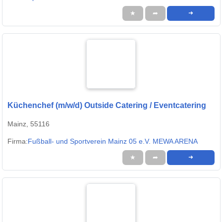
★
➦
➜
Küchenchef (m/w/d) Outside Catering / Eventcatering
Mainz, 55116
Firma:
Fußball- und Sportverein Mainz 05 e.V. MEWA ARENA
★
➦
➜