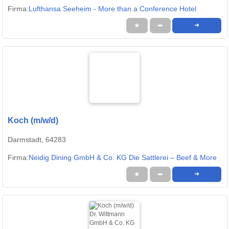
Firma:
Lufthansa Seeheim - More than a Conference Hotel
★
➦
➜
Koch (m/w/d)
Darmstadt, 64283
Firma:
Neidig Dining GmbH & Co. KG Die Sattlerei – Beef & More
★
➦
➜