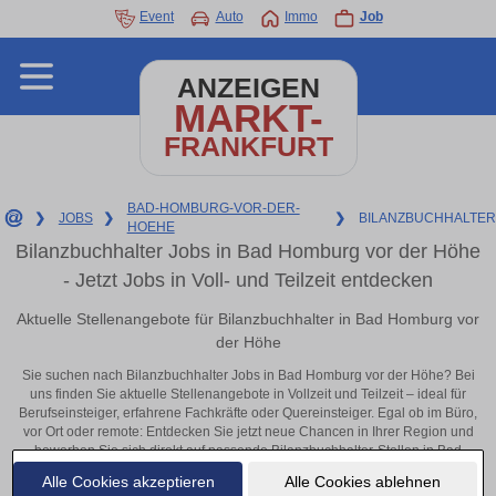
Event
Auto
Immo
Job
ANZEIGEN
MARKT-
FRANKFURT
BAD-HOMBURG-VOR-DER-
❯
JOBS
❯
❯
BILANZBUCHHALTER
HOEHE
Bilanzbuchhalter Jobs in Bad Homburg vor der Höhe
- Jetzt Jobs in Voll- und Teilzeit entdecken
Aktuelle Stellenangebote für Bilanzbuchhalter in Bad Homburg vor
der Höhe
Sie suchen nach Bilanzbuchhalter Jobs in Bad Homburg vor der Höhe? Bei
uns finden Sie aktuelle Stellenangebote in Vollzeit und Teilzeit – ideal für
Berufseinsteiger, erfahrene Fachkräfte oder Quereinsteiger. Egal ob im Büro,
vor Ort oder remote: Entdecken Sie jetzt neue Chancen in Ihrer Region und
bewerben Sie sich direkt auf passende Bilanzbuchhalter-Stellen in Bad
Homburg vor der Höhe!
Alle Cookies akzeptieren
Alle Cookies ablehnen