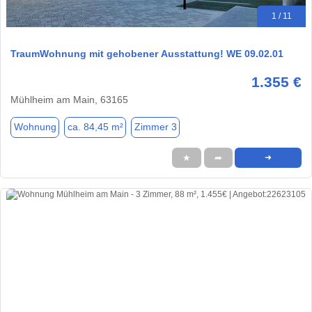
1 / 11
TraumWohnung mit gehobener Ausstattung! WE 09.02.01
1.355 €
Mühlheim am Main, 63165
Wohnung
ca. 84,45 m²
Zimmer 3
★
➦
➜