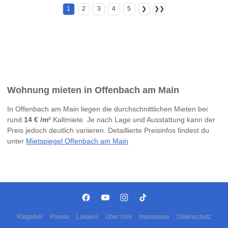
1
2
3
4
5
❯
❯❯
Wohnung mieten in Offenbach am Main
In Offenbach am Main liegen die durchschnittlichen Mieten bei
rund
14 € /m²
Kaltmiete. Je nach Lage und Ausstattung kann der
Preis jedoch deutlich variieren. Detaillierte Preisinfos findest du
unter
Mietspiegel Offenbach am Main
Ratgeber
Presse
Lokales
Über Uns
Impressum
Datenschutz