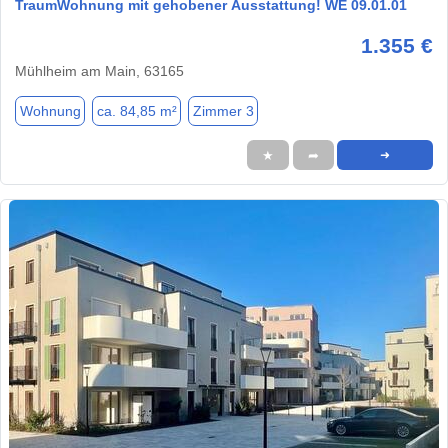
TraumWohnung mit gehobener Ausstattung! WE 09.01.01
1.355 €
Mühlheim am Main, 63165
Wohnung
ca. 84,85 m²
Zimmer 3
★
➦
➜