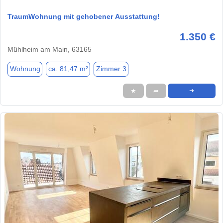
TraumWohnung mit gehobener Ausstattung!
1.350 €
Mühlheim am Main, 63165
Wohnung
ca. 81,47 m²
Zimmer 3
★
➦
➜