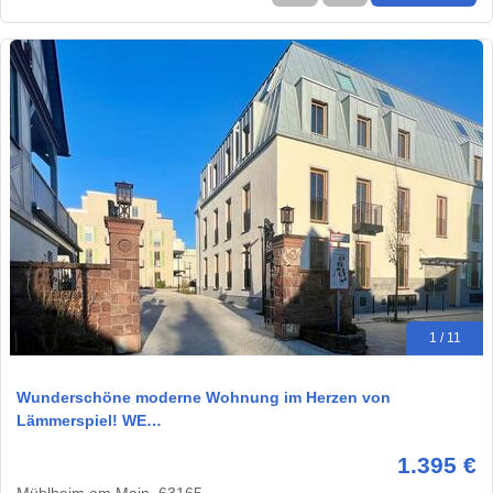
1 / 11
Wunderschöne moderne Wohnung im Herzen von
Lämmerspiel! WE…
1.395 €
Mühlheim am Main, 63165