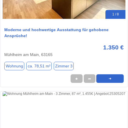
1 / 8
Moderne und hochwertige Ausstattung für gehobene
Ansprüche!
1.350 €
Mühlheim am Main, 63165
Wohnung
ca. 78,51 m²
Zimmer 3
★
➦
➜