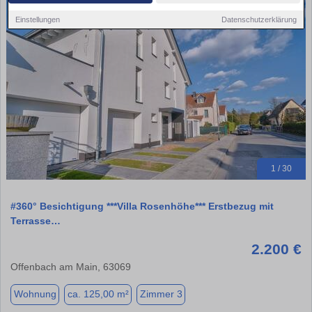
Einstellungen
Datenschutzerklärung
1 / 30
#360° Besichtigung ***Villa Rosenhöhe*** Erstbezug mit
Terrasse…
2.200 €
Offenbach am Main, 63069
Wohnung
ca. 125,00 m²
Zimmer 3