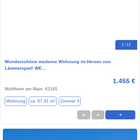
1 / 12
Wunderschöne moderne Wohnung im Herzen von
Lämmerspiel! WE…
1.455 €
Mühlheim am Main, 63165
Wohnung
ca. 87,41 m²
Zimmer 3
★
➦
➜