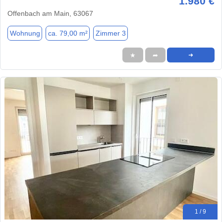
1.980 €
Offenbach am Main, 63067
Wohnung
ca. 79,00 m²
Zimmer 3
★
➦
➜
1 / 9