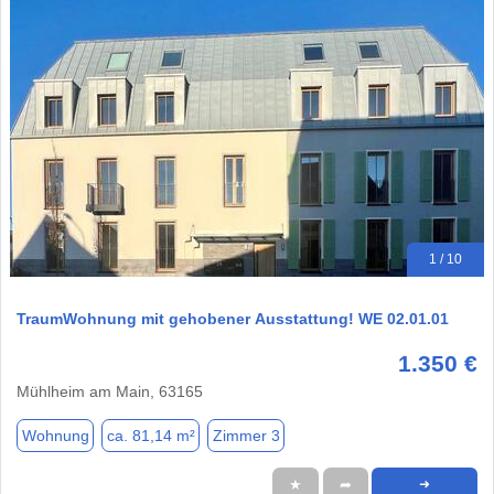
1 / 10
TraumWohnung mit gehobener Ausstattung! WE 02.01.01
1.350 €
Mühlheim am Main, 63165
Wohnung
ca. 81,14 m²
Zimmer 3
★
➦
➜