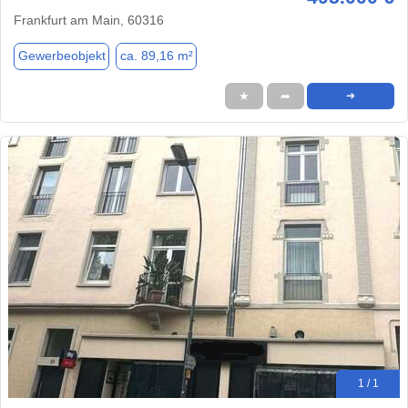
Frankfurt am Main, 60316
Gewerbeobjekt
ca. 89,16 m²
★
➦
➜
1 / 1