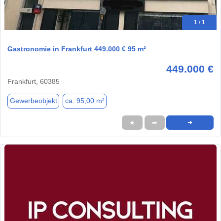
1 / 1
Gastronomie in Frankfurt 449.000 € 95 m²
449.000 €
Frankfurt, 60385
Gewerbeobjekt
ca. 95,00 m²
★
➦
➜