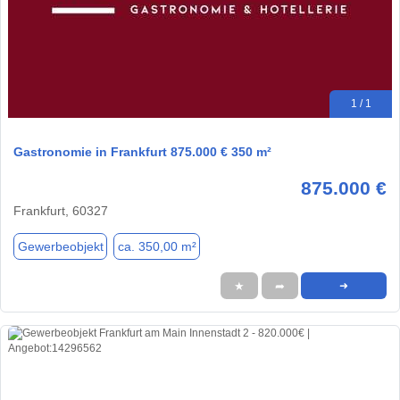
1 / 1
Gastronomie in Frankfurt 875.000 € 350 m²
875.000 €
Frankfurt, 60327
Gewerbeobjekt
ca. 350,00 m²
★
➦
➜