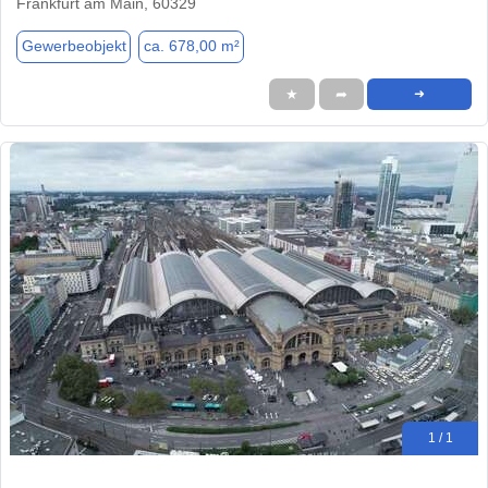
Frankfurt am Main, 60329
Gewerbeobjekt
ca. 678,00 m²
★
➦
➜
1 / 1