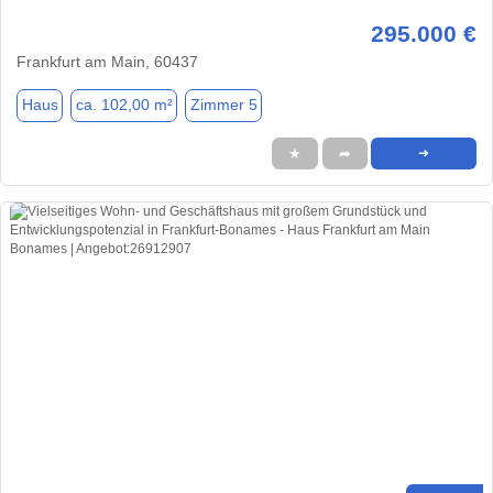
295.000 €
Frankfurt am Main, 60437
Haus
ca. 102,00 m²
Zimmer 5
★
➦
➜