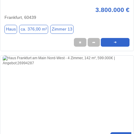
3.800.000 €
Frankfurt, 60439
Haus
ca. 376,00 m²
Zimmer 13
★
➦
➜