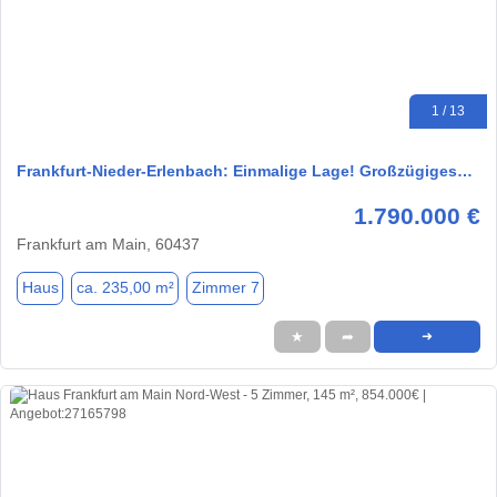
1 / 13
Frankfurt-Nieder-Erlenbach: Einmalige Lage! Großzügiges…
1.790.000 €
Frankfurt am Main, 60437
Haus
ca. 235,00 m²
Zimmer 7
★
➦
➜