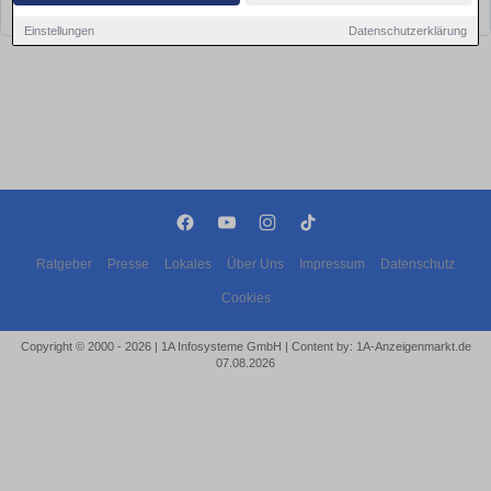
bald wieder vorbei!
Einstellungen
Datenschutzerklärung
Ratgeber
Presse
Lokales
Über Uns
Impressum
Datenschutz
Cookies
Copyright © 2000 - 2026 | 1A Infosysteme GmbH | Content by: 1A-Anzeigenmarkt.de
07.08.2026