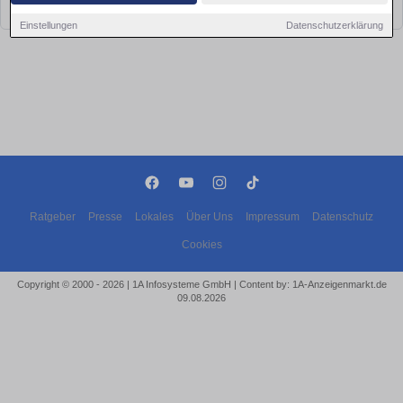
bald wieder vorbei!
Einstellungen
Datenschutzerklärung
Ratgeber
Presse
Lokales
Über Uns
Impressum
Datenschutz
Cookies
Copyright © 2000 - 2026 | 1A Infosysteme GmbH | Content by: 1A-Anzeigenmarkt.de
09.08.2026