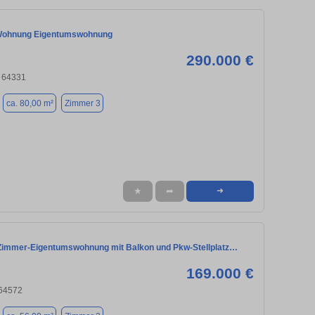
Wohnung Eigentumswohnung
290.000 €
, 64331
ca. 80,00 m²
Zimmer 3
★
➦
➜
Zimmer-Eigentumswohnung mit Balkon und Pkw-Stellplatz…
169.000 €
 64572