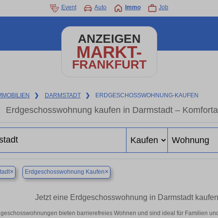
Event
Auto
Immo
Job
ANZEIGEN
MARKT-
FRANKFURT
MMOBILIEN
❯
DARMSTADT
❯
ERDGESCHOSSWOHNUNG-KAUFEN
Erdgeschosswohnung kaufen in Darmstadt – Komfortab
×
×
tadt
Erdgeschosswohnung Kaufen
Jetzt eine Erdgeschosswohnung in Darmstadt kaufen –
geschosswohnungen bieten barrierefreies Wohnen und sind ideal für Familien und