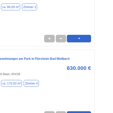
ca. 86,00 m²
Zimmer 3
★
➦
➜
swohnungen am Park in Flörsheim Bad Weilbach
630.000 €
am Main, 65439
ca. 170,00 m²
Zimmer 4