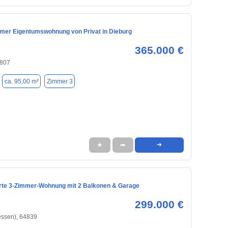
mmer Eigentumswohnung von Privat in Dieburg
365.000 €
4807
ca. 95,00 m²
Zimmer 3
★
➦
➜
rte 3-Zimmer-Wohnung mit 2 Balkonen & Garage
299.000 €
essen), 64839