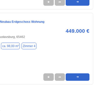
★
➦
➜
e Neubau Erdgeschoss Wohnung
449.000 €
ustavsburg, 65462
ca. 98,00 m²
Zimmer 4
★
➦
➜