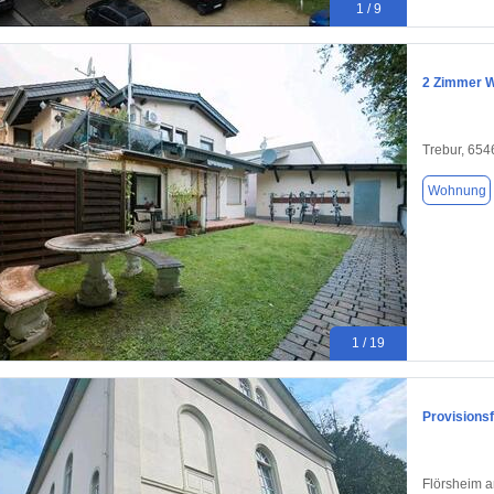
1 / 9
2 Zimmer W
Trebur, 654
Wohnung
1 / 19
Provisions
Flörsheim 