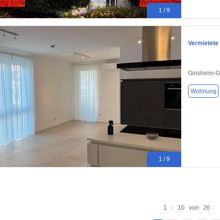
1 / 9
Vermietet
Ginsheim-G
Wohnung
1 / 9
1 - 10 von 26