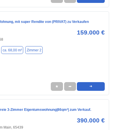
ohnung, mit super Rendite von (PRIVAT) zu Verkaufen
159.000 €
68
ca. 68,00 m²
Zimmer 2
★
➦
➜
freie 3-Zimmer Eigentumswohnung|86qm²| zum Verkauf.
390.000 €
am Main, 65439