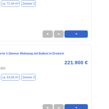
ca. 72,44 m²
Zimmer 3
★
➦
➜
ierte 3-Zimmer Wohnung mit Balkon in Dreieich
221.900 €
3303
ca. 63,00 m²
Zimmer 3
★
➦
➜