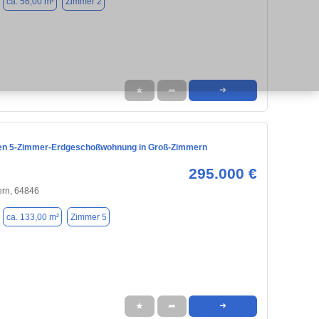
ca. 56,00 m²
Zimmer 2
★
➦
➜
en 5-Zimmer-Erdgeschoßwohnung in Groß-Zimmern
295.000 €
rn, 64846
ca. 133,00 m²
Zimmer 5
★
➦
➜