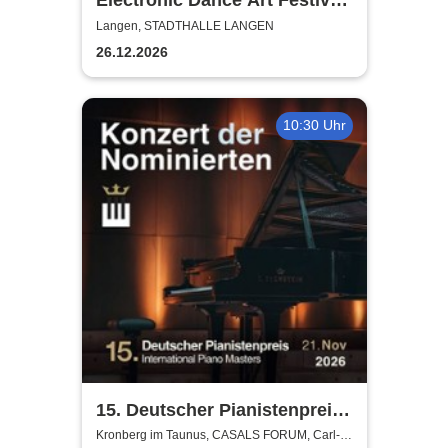
Electronic Dance Art Festival
2026 / Welle: Erdball, Orange
Langen, STADTHALLE LANGEN
Sector, Destroy me Again
26.12.2026
10:30 Uhr
15. Deutscher Pianistenpreis |
International Piano Masters
Kronberg im Taunus, CASALS FORUM, Carl-