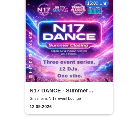
15:00 Uhr
N17 DANCE - Summer
Closing 2026 mit 12 DJs
Griesheim, N 17 Event Lounge
12.09.2026