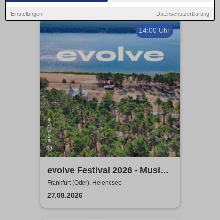
Einstellungen
Datenschutzerklärung
14:00 Uhr
evolve Festival 2026 - Musik,
Tanz,
Frankfurt (Oder), Helenesee
Persönlichkeitsentwicklung
27.08.2026
und Yoga