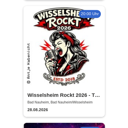
20:00 Uhr
Wisselsheim Rockt 2026 - The
Gems - Alenna Rose - Made
Bad Nauheim, Bad Nauheim/Wisselsheim
in Missionary
28.08.2026