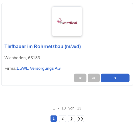
Tiefbauer im Rohrnetzbau (m/w/d)
Wiesbaden, 65183
Firma:
ESWE Versorgungs AG
★
➦
➜
1 - 10 von 13
1
2
❯
❯❯