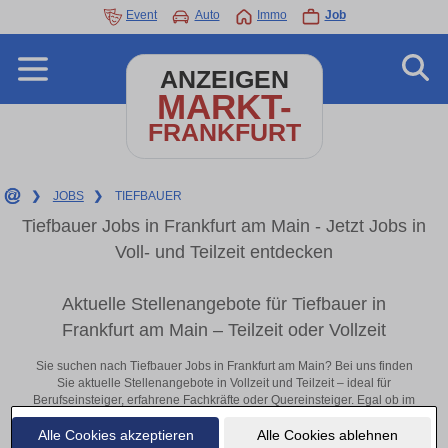
Event
Auto
Immo
Job
ANZEIGEN
MARKT-
FRANKFURT
❯
JOBS
❯
TIEFBAUER
Tiefbauer Jobs in Frankfurt am Main - Jetzt Jobs in
Voll- und Teilzeit entdecken
Aktuelle Stellenangebote für Tiefbauer in
Frankfurt am Main – Teilzeit oder Vollzeit
Sie suchen nach Tiefbauer Jobs in Frankfurt am Main? Bei uns finden
Sie aktuelle Stellenangebote in Vollzeit und Teilzeit – ideal für
Berufseinsteiger, erfahrene Fachkräfte oder Quereinsteiger. Egal ob im
Büro, vor Ort oder remote: Entdecken Sie jetzt neue Chancen in Ihrer
Alle Cookies akzeptieren
Alle Cookies ablehnen
Region und bewerben Sie sich direkt auf passende Tiefbauer-Stellen in