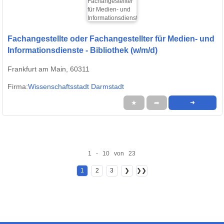
Fachangestellte oder Fachangestellter für Medien- und
Informationsdienste - Bibliothek (w/m/d)
Frankfurt am Main, 60311
Firma:
Wissenschaftsstadt Darmstadt
★
➦
➜
1 - 10 von 23
1
2
3
❯
❯❯