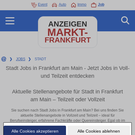
Event
Auto
Immo
Job
ANZEIGEN
MARKT-
FRANKFURT
❯
JOBS
❯
STADT
Stadt Jobs in Frankfurt am Main - Jetzt Jobs in Voll-
und Teilzeit entdecken
Aktuelle Stellenangebote für Stadt in Frankfurt
am Main – Teilzeit oder Vollzeit
Sie suchen nach Stadt Jobs in Frankfurt am Main? Bei uns finden Sie
aktuelle Stellenangebote in Vollzeit und Teilzeit – ideal für
Berufseinsteiger, erfahrene Fachkräfte oder Quereinsteiger. Egal ob im
Büro, vor Ort oder remote: Entdecken Sie jetzt neue Chancen in Ihrer
Alle Cookies akzeptieren
Alle Cookies ablehnen
Region und bewerben Sie sich direkt auf passende Stadt-Stellen in