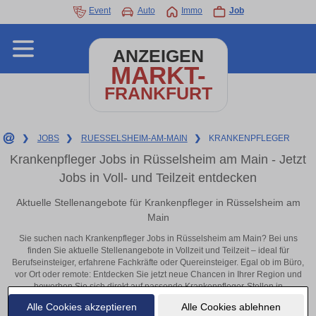
Event
Auto
Immo
Job
ANZEIGEN
MARKT-
FRANKFURT
❯
JOBS
❯
RUESSELSHEIM-AM-MAIN
❯
KRANKENPFLEGER
Krankenpfleger Jobs in Rüsselsheim am Main - Jetzt
Jobs in Voll- und Teilzeit entdecken
Aktuelle Stellenangebote für Krankenpfleger in Rüsselsheim am
Main
Sie suchen nach Krankenpfleger Jobs in Rüsselsheim am Main? Bei uns
finden Sie aktuelle Stellenangebote in Vollzeit und Teilzeit – ideal für
Berufseinsteiger, erfahrene Fachkräfte oder Quereinsteiger. Egal ob im Büro,
vor Ort oder remote: Entdecken Sie jetzt neue Chancen in Ihrer Region und
bewerben Sie sich direkt auf passende Krankenpfleger-Stellen in
Rüsselsheim am Main!
Alle Cookies akzeptieren
Alle Cookies ablehnen