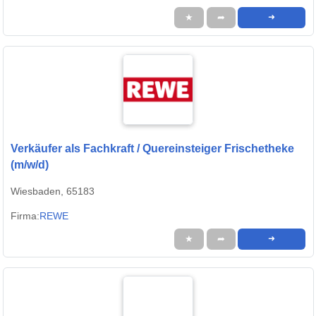
★
➦
➜
Verkäufer als Fachkraft / Quereinsteiger Frischetheke
(m/w/d)
Wiesbaden, 65183
Firma:
REWE
★
➦
➜