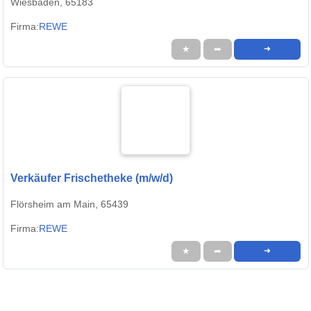
Wiesbaden, 65183
Firma:
REWE
★
➦
➜
Verkäufer Frischetheke (m/w/d)
Flörsheim am Main, 65439
Firma:
REWE
★
➦
➜