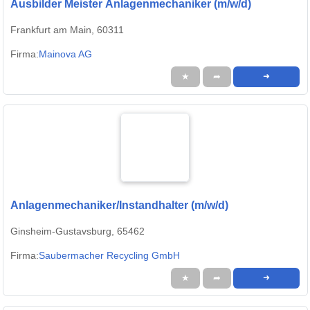
Ausbilder Meister Anlagenmechaniker (m/w/d)
Frankfurt am Main, 60311
Firma:
Mainova AG
★
➦
➜
Anlagenmechaniker/Instandhalter (m/w/d)
Ginsheim-Gustavsburg, 65462
Firma:
Saubermacher Recycling GmbH
★
➦
➜