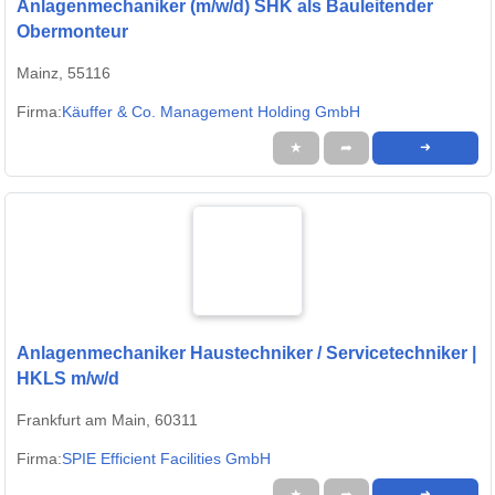
Anlagenmechaniker (m/w/d) SHK als Bauleitender
Obermonteur
Mainz, 55116
Firma:
Käuffer & Co. Management Holding GmbH
★
➦
➜
Anlagenmechaniker Haustechniker / Servicetechniker |
HKLS m/w/d
Frankfurt am Main, 60311
Firma:
SPIE Efficient Facilities GmbH
★
➦
➜