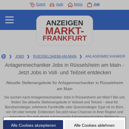
Event
Auto
Immo
Job
ANZEIGEN
MARKT-
FRANKFURT
❯
JOBS
❯
RUESSELSHEIM-AM-MAIN
❯
ANLAGENMECHANIKER
Anlagenmechaniker Jobs in Rüsselsheim am Main -
Jetzt Jobs in Voll- und Teilzeit entdecken
Aktuelle Stellenangebote für Anlagenmechaniker in Rüsselsheim
am Main
Sie suchen nach Anlagenmechaniker Jobs in Rüsselsheim am Main? Bei uns
finden Sie aktuelle Stellenangebote in Vollzeit und Teilzeit – ideal für
Berufseinsteiger, erfahrene Fachkräfte oder Quereinsteiger. Egal ob im Büro,
vor Ort oder remote: Entdecken Sie jetzt neue Chancen in Ihrer Region und
bewerben Sie sich direkt auf passende Anlagenmechaniker-Stellen in
Rüsselsheim am Main!
Alle Cookies akzeptieren
Alle Cookies ablehnen