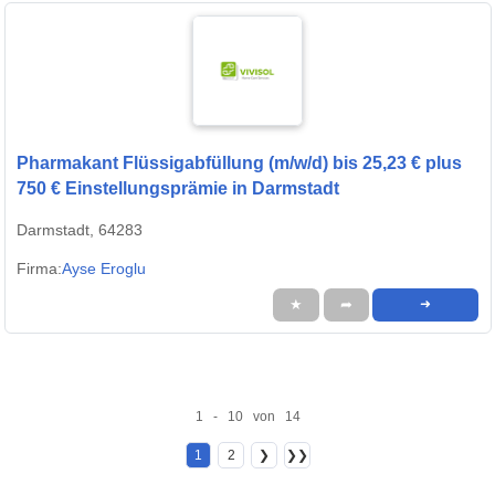
Pharmakant Flüssigabfüllung (m/w/d) bis 25,23 € plus
750 € Einstellungsprämie in Darmstadt
Darmstadt, 64283
Firma:
Ayse Eroglu
★
➦
➜
1 - 10 von 14
1
2
❯
❯❯