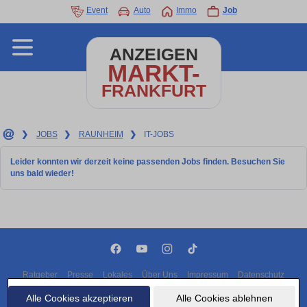
Event
Auto
Immo
Job
ANZEIGEN
MARKT-
FRANKFURT
❯
JOBS
❯
RAUNHEIM
❯
IT-JOBS
Leider konnten wir derzeit keine passenden Jobs finden. Besuchen Sie
uns bald wieder!
Ratgeber
Presse
Lokales
Über Uns
Impressum
Datenschutz
Cookies
Alle Cookies akzeptieren
Alle Cookies ablehnen