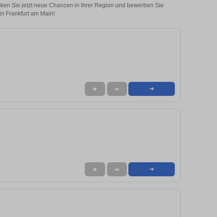
ecken Sie jetzt neue Chancen in Ihrer Region und bewerben Sie
 in Frankfurt am Main!
★
➦
➜
★
➦
➜