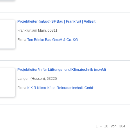
Projektleiter (m/w/d) SF Bau | Frankfurt | Vollzeit
Frankfurt am Main, 60311
Firma:
Ten Brinke Bau GmbH & Co. KG
Projektleiter/in für Lüftungs- und Klimatechnik (m/w/d)
Langen (Hessen), 63225
Firma:
K K R Klima-Kälte-Reinraumtechnik GmbH
1 - 10 von 304