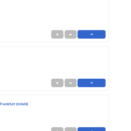
★
➦
➜
★
➦
➜
 Frankfurt (m/w/d)