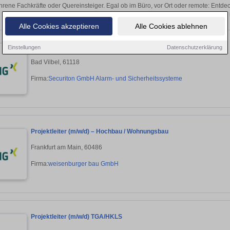
hrene Fachkräfte oder Quereinsteiger. Egal ob im Büro, vor Ort oder remote: Entd
sich direkt auf passende Projektleiter-Stellen
Alle Cookies akzeptieren
Alle Cookies ablehnen
Bau- oder Projektleiter (m/w/d) Sicherheitstechnik – Frankfurt
Einstellungen
Datenschutzerklärung
Bad Vilbel, 61118
Firma:
Securiton GmbH Alarm- und Sicherheitssysteme
Projektleiter (m/w/d) – Hochbau / Wohnungsbau
Frankfurt am Main, 60486
Firma:
weisenburger bau GmbH
Projektleiter (m/w/d) TGA/HKLS