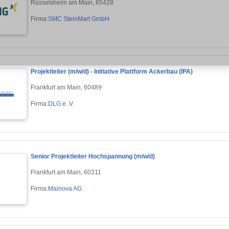
Rüsselsheim am Main, 65428
Firma:
SMC SteinMart GmbH
Projektleiter (m/w/d) - Initiative Plattform Ackerbau (IPA)
Frankfurt am Main, 60489
Firma:
DLG e. V.
Senior Projektleiter Hochspannung (m/w/d)
Frankfurt am Main, 60311
Firma:
Mainova AG