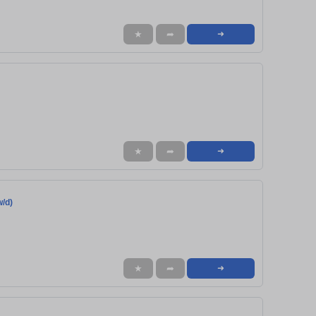
★
➦
➜
★
➦
➜
w/d)
★
➦
➜