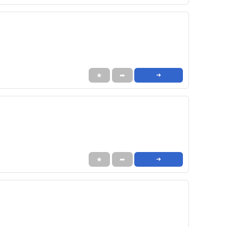
★
➦
➜
★
➦
➜