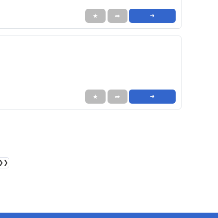
★
➦
➜
★
➦
➜
❯❯