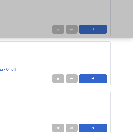
★
➦
➜
bau - GmbH
★
➦
➜
★
➦
➜