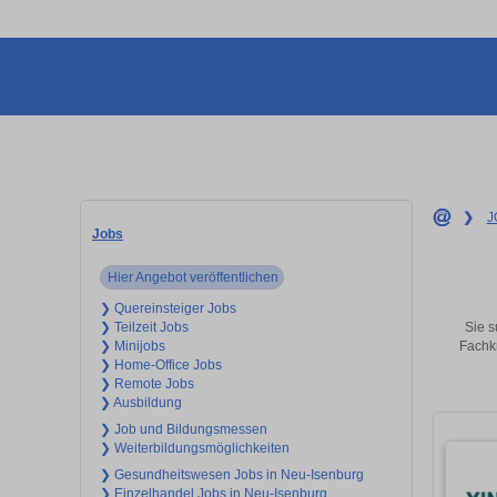
❯
J
Jobs
Hier Angebot veröffentlichen
❯ Quereinsteiger Jobs
Sie s
❯ Teilzeit Jobs
Fachkr
❯ Minijobs
❯ Home-Office Jobs
❯ Remote Jobs
❯ Ausbildung
❯ Job und Bildungsmessen
❯ Weiterbildungsmöglichkeiten
❯ Gesundheitswesen Jobs in Neu-Isenburg
❯ Einzelhandel Jobs in Neu-Isenburg