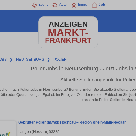
Event
Auto
Immo
Job
ANZEIGEN
MARKT-
FRANKFURT
OBS
❯
NEU-ISENBURG
❯
POLIER
Polier Jobs in Neu-Isenburg - Jetzt Jobs in 
Aktuelle Stellenangebote für Polie
uchen nach Polier Jobs in Neu-Isenburg? Bei uns finden Sie aktuelle Stellenangebote
äfte oder Quereinsteiger. Egal ob im Büro, vor Ort oder remote: Entdecken Sie jet
passende Polier-Stellen in Neu-
Geprüfter Polier (m/w/d) Hochbau – Region Rhein-Main-Neckar
Langen (Hessen), 63225