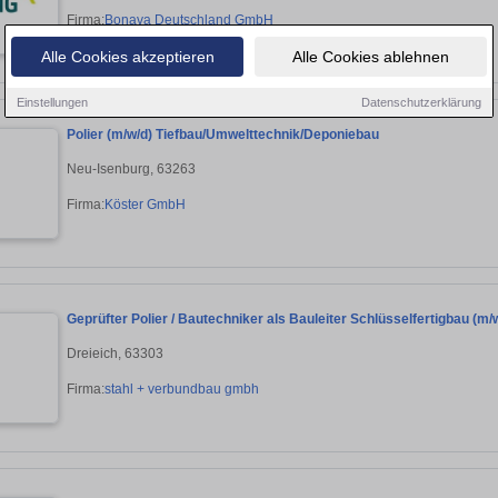
Firma:
Bonava Deutschland GmbH
Alle Cookies akzeptieren
Alle Cookies ablehnen
Einstellungen
Datenschutzerklärung
Polier (m/w/d) Tiefbau/Umwelttechnik/Deponiebau
Neu-Isenburg, 63263
Firma:
Köster GmbH
Geprüfter Polier / Bautechniker als Bauleiter Schlüsselfertigbau (m/
Dreieich, 63303
Firma:
stahl + verbundbau gmbh