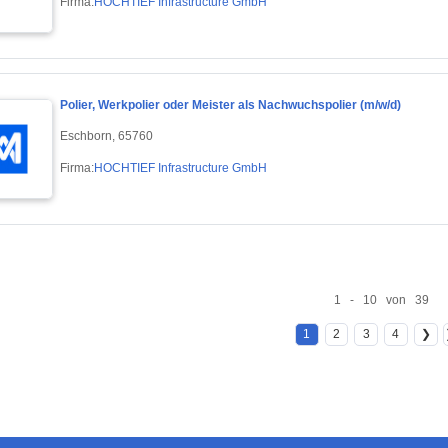
Firma:
HOCHTIEF Infrastructure GmbH
Polier, Werkpolier oder Meister als Nachwuchspolier (m/w/d)
Eschborn, 65760
Firma:
HOCHTIEF Infrastructure GmbH
1 - 10 von 39
1
2
3
4
❯