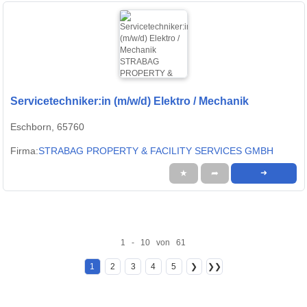
Servicetechniker:in (m/w/d) Elektro / Mechanik
Eschborn, 65760
Firma:
STRABAG PROPERTY & FACILITY SERVICES GMBH
★
➦
➜
1 - 10 von 61
1
2
3
4
5
❯
❯❯