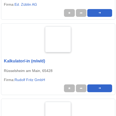
Firma:
Ed. Züblin AG
★
➦
➜
Kalkulator/-in (m/w/d)
Rüsselsheim am Main, 65428
Firma:
Rudolf Fritz GmbH
★
➦
➜