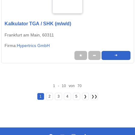
Kalkulator TGA / SHK (m/w/d)
Frankfurt am Main, 60311
Firma:
Hypertrics GmbH
★
➦
➜
1 - 10 von 70
1
2
3
4
5
❯
❯❯