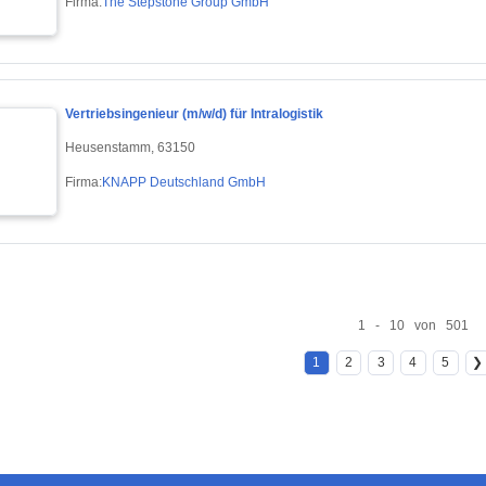
Firma:
The Stepstone Group GmbH
Vertriebsingenieur (m/w/d) für Intralogistik
Heusenstamm, 63150
Firma:
KNAPP Deutschland GmbH
1 - 10 von 501
1
2
3
4
5
❯