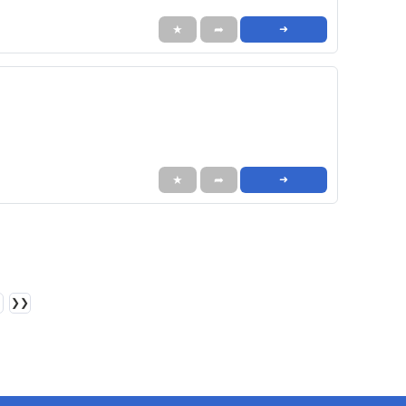
★
➦
➜
★
➦
➜
❯❯