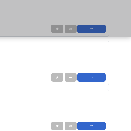
★
➦
➜
★
➦
➜
★
➦
➜