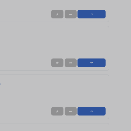
★
➦
➜
★
➦
➜
)
★
➦
➜