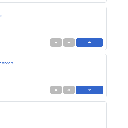
in
★
➦
➜
12 Monate
★
➦
➜