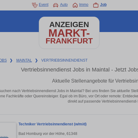
Event
Auto
Immo
Job
ANZEIGEN
MARKT-
FRANKFURT
OBS
❯
MAINTAL
❯
VERTRIEBSINNENDIENST
Vertriebsinnendienst Jobs in Maintal - Jetzt Jobs
Aktuelle Stellenangebote für Vertriebsi
suchen nach Vertriebsinnendienst Jobs in Maintal? Bei uns finden Sie aktuelle Stelle
ene Fachkräfte oder Quereinsteiger. Egal ob im Büro, vor Ort oder remote: Entdeck
direkt auf passende Vertriebsinnendienst-S
Techniker Vertriebsinnendienst (w/m/d)
Bad Homburg vor der Höhe, 61348