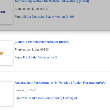
Teamleitung Vertrieb für Medien und Werbung (m/w/d)
Frankfurt am Main, 60311
Firma:
Ströer Deutsche Städte Medien GmbH
(Junior) Firmenkundenbetreuer (m/w/d)
Frankfurt am Main, 60308
Firma:
Frankfurter Volksbank eG
Angestellte:r Fachberater:in im Vertrieb | Region Florstadt (m/w/d)
Florstadt, 61197
Firma:
SV Sparkassen-Versicherung Holding AG