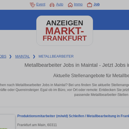
Event
Auto
Immo
Job
ANZEIGEN
MARKT-
FRANKFURT
OBS
❯
MAINTAL
❯
METALLBEARBEITER
Metallbearbeiter Jobs in Maintal - Jetzt Jobs i
Aktuelle Stellenangebote für Metallbe
hen nach Metallbearbeiter Jobs in Maintal? Bei uns finden Sie aktuelle Stellenangebo
äfte oder Quereinsteiger. Egal ob im Büro, vor Ort oder remote: Entdecken Sie jet
passende Metallbearbeiter-Stellen 
Produktionsmitarbeiter (m/w/d) Schleifen / Metallbearbeitung in Fra
Frankfurt am Main, 60311