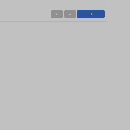
★
➦
➜