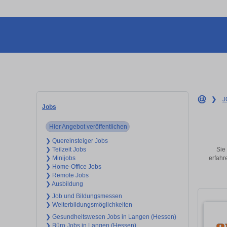
❯
J
Jobs
Hier Angebot veröffentlichen
❯ Quereinsteiger Jobs
Sie
❯ Teilzeit Jobs
erfahr
❯ Minijobs
❯ Home-Office Jobs
❯ Remote Jobs
❯ Ausbildung
❯ Job und Bildungsmessen
❯ Weiterbildungsmöglichkeiten
❯ Gesundheitswesen Jobs in Langen (Hessen)
❯ Büro Jobs in Langen (Hessen)