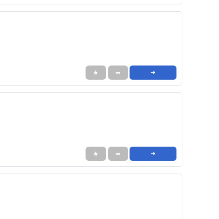
★
➦
➜
★
➦
➜