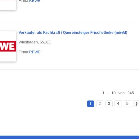
Firma:
REWE
Verkäufer als Fachkraft / Quereinsteiger Frischetheke (m/w/d)
Wiesbaden, 65183
Firma:
REWE
1 - 10 von 345
1
2
3
4
5
❯