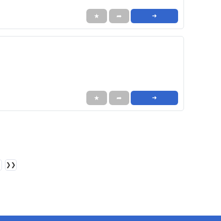
★
➦
➜
★
➦
➜
❯❯