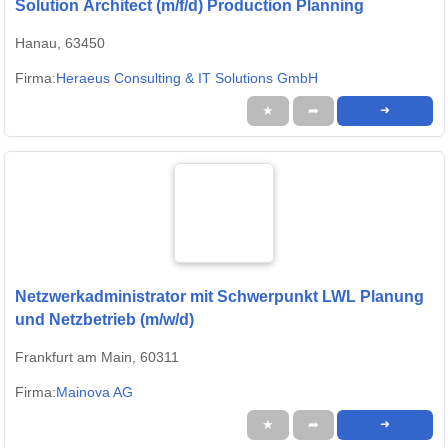
Solution Architect (m/f/d) Production Planning
Hanau, 63450
Firma:
Heraeus Consulting & IT Solutions GmbH
★
➦
➜
Netzwerkadministrator mit Schwerpunkt LWL Planung
und Netzbetrieb (m/w/d)
Frankfurt am Main, 60311
Firma:
Mainova AG
★
➦
➜