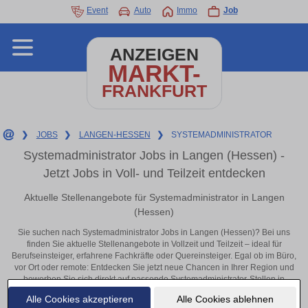
Event
Auto
Immo
Job
ANZEIGEN
MARKT-
FRANKFURT
❯
JOBS
❯
LANGEN-HESSEN
❯
SYSTEMADMINISTRATOR
Systemadministrator Jobs in Langen (Hessen) -
Jetzt Jobs in Voll- und Teilzeit entdecken
Aktuelle Stellenangebote für Systemadministrator in Langen
(Hessen)
Sie suchen nach Systemadministrator Jobs in Langen (Hessen)? Bei uns
finden Sie aktuelle Stellenangebote in Vollzeit und Teilzeit – ideal für
Berufseinsteiger, erfahrene Fachkräfte oder Quereinsteiger. Egal ob im Büro,
vor Ort oder remote: Entdecken Sie jetzt neue Chancen in Ihrer Region und
bewerben Sie sich direkt auf passende Systemadministrator-Stellen in
Langen (Hessen)!
Alle Cookies akzeptieren
Alle Cookies ablehnen