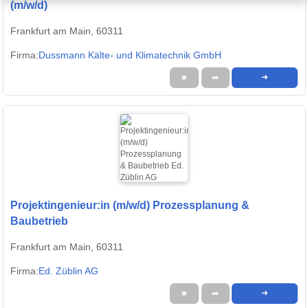
(m/w/d)
Frankfurt am Main, 60311
Firma:
Dussmann Kälte- und Klimatechnik GmbH
★
➦
➜
Projektingenieur:in (m/w/d) Prozessplanung &
Baubetrieb
Frankfurt am Main, 60311
Firma:
Ed. Züblin AG
★
➦
➜