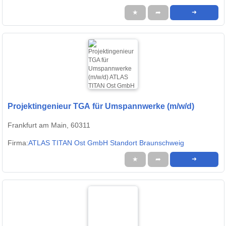
★
➦
➜
Projektingenieur TGA für Umspannwerke (m/w/d)
Frankfurt am Main, 60311
Firma:
ATLAS TITAN Ost GmbH Standort Braunschweig
★
➦
➜