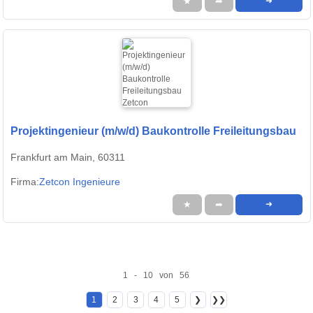
★
➦
➜
Projektingenieur (m/w/d) Baukontrolle Freileitungsbau
Frankfurt am Main, 60311
Firma:
Zetcon Ingenieure
★
➦
➜
1 - 10 von 56
1
2
3
4
5
❯
❯❯