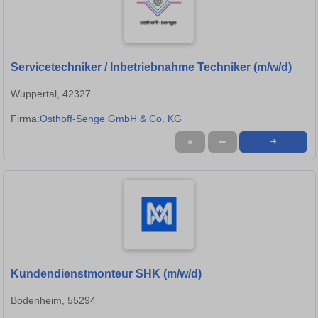
Servicetechniker / Inbetriebnahme Techniker (m/w/d)
Wuppertal, 42327
Firma:
Osthoff-Senge GmbH & Co. KG
★
➦
➜
Kundendienstmonteur SHK (m/w/d)
Bodenheim, 55294