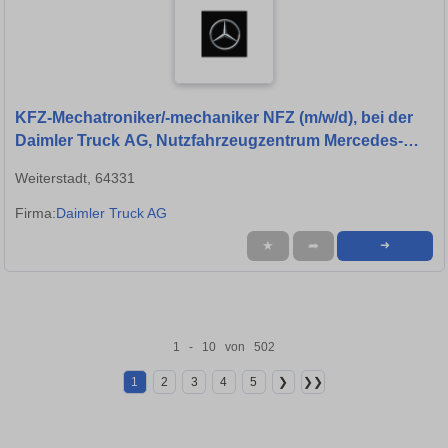
KFZ-Mechatroniker/-mechaniker NFZ (m/w/d), bei der
Daimler Truck AG, Nutzfahrzeugzentrum Mercedes-
Benz Weiterstadt
Weiterstadt, 64331
Firma:
Daimler Truck AG
★
➦
➜
1 - 10 von 502
1
2
3
4
5
❯
❯❯