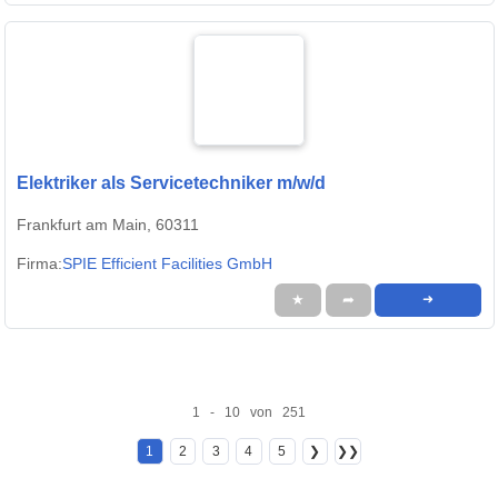
Elektriker als Servicetechniker m/w/d
Frankfurt am Main, 60311
Firma:
SPIE Efficient Facilities GmbH
★
➦
➜
1 - 10 von 251
1
2
3
4
5
❯
❯❯