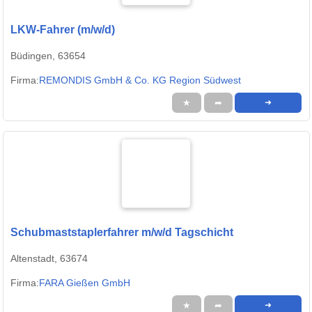
LKW-Fahrer (m/w/d)
Büdingen, 63654
Firma:
REMONDIS GmbH & Co. KG Region Südwest
★
➦
➜
Schubmaststaplerfahrer m/w/d Tagschicht
Altenstadt, 63674
Firma:
FARA Gießen GmbH
★
➦
➜