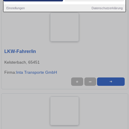
in Frankfurt am Main!
Einstellungen
Datenschutzerklärung
LKW-Fahrer/in
Kelsterbach, 65451
Firma:
Inta Transporte GmbH
★
➦
➜