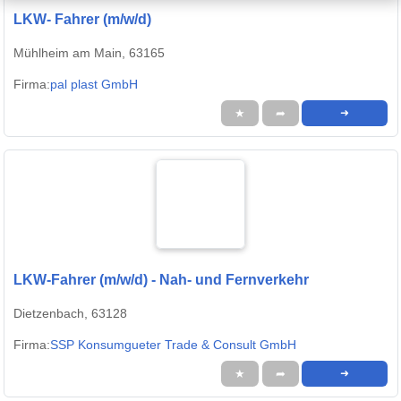
LKW- Fahrer (m/w/d)
Mühlheim am Main, 63165
Firma:
pal plast GmbH
★
➦
➜
LKW-Fahrer (m/w/d) - Nah- und Fernverkehr
Dietzenbach, 63128
Firma:
SSP Konsumgueter Trade & Consult GmbH
★
➦
➜