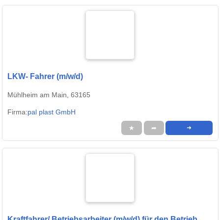
LKW- Fahrer (m/w/d)
Mühlheim am Main, 63165
Firma:
pal plast GmbH
★
➦
➜
Kraftfahrer/ Betriebsarbeiter (m/w/d) für den Betrieb