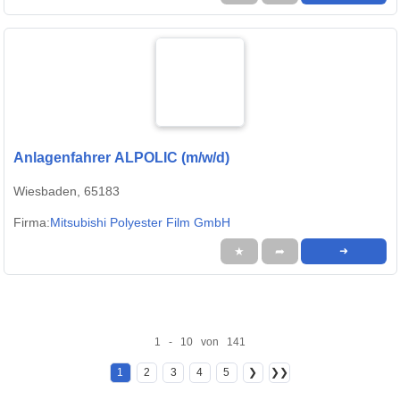
Anlagenfahrer ALPOLIC (m/w/d)
Wiesbaden, 65183
Firma:
Mitsubishi Polyester Film GmbH
★
➦
➜
1 - 10 von 141
1
2
3
4
5
❯
❯❯