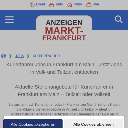
Event
Auto
Immo
Job
ANZEIGEN
MARKT-
FRANKFURT
❯
JOBS
❯
KURIERFAHRER
Kurierfahrer Jobs in Frankfurt am Main - Jetzt Jobs
in Voll- und Teilzeit entdecken
Aktuelle Stellenangebote für Kurierfahrer in
Frankfurt am Main – Teilzeit oder Vollzeit
Sie suchen nach Kurierfahrer Jobs in Frankfurt am Main? Bei uns finden
Sie aktuelle Stellenangebote in Vollzeit und Teilzeit – ideal für
Berufseinsteiger, erfahrene Fachkräfte oder Quereinsteiger. Egal ob im
Büro, vor Ort oder remote: Entdecken Sie jetzt neue Chancen in Ihrer
Alle Cookies akzeptieren
Alle Cookies ablehnen
Region und bewerben Sie sich direkt auf passende Kurierfahrer-Stellen